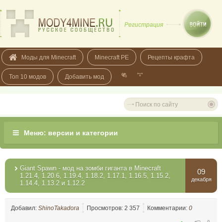
Регистрация
Моды для Minecraft
Minecraft PE
Рецепты крафта
Топ 10 модов
Добавить мод
Giant Spawn - мод на зомби гиганта в Minecraft
09
1.21.4, 1.20.6, 1.19.4, 1.18.2, 1.17.1, 1.16.5, 1.15.2,
декабря
1.14.4, 1.13.2 и 1.12.2
Добавил:
ShinoTakadora
Просмотров: 2 357
Комментарии:
0