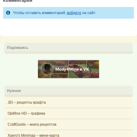
Комментарии
Чтобы оставить комментарий,
войдите
на сайт.
Подпишись
Mody4Mine в VK
Нужное
JEI – рецепты крафта
Optifine HD – графика
CraftGuide – книга рецептов
Xaero's Minimap – мини-карта