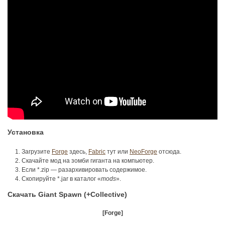
Установка
Загрузите
Forge
здесь,
Fabric
тут или
NeoForge
отсюда.
Скачайте мод на зомби гиганта на компьютер.
Если *.zip — разархивировать содержимое.
Скопируйте *.jar в каталог «
mods
».
Скачать Giant Spawn (+Collective)
[Forge]