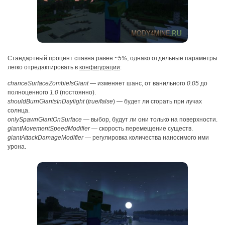
Стандартный процент спавна равен
~5%
, однако отдельные параметры
легко отредактировать в
конфигурации
:
chanceSurfaceZombieIsGiant
— изменяет шанс, от ванильного
0.05
до
полноценного
1.0
(постоянно).
shouldBurnGiantsInDaylight
(
true/false
) — будет ли сгорать при лучах
солнца.
onlySpawnGiantOnSurface
— выбор, будут ли они только на поверхности.
giantMovementSpeedModifier
— скорость перемещение существ.
giantAttackDamageModifier
— регулировка количества наносимого ими
урона.