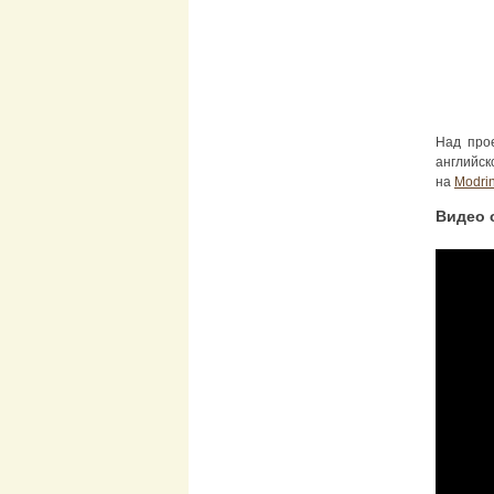
Над про
английск
на
Modrin
Видео 