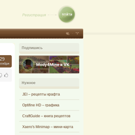
Регистрация
Подпишись
29
нтября
Mody4Mine в VK
Нужное
JEI – рецепты крафта
Optifine HD – графика
CraftGuide – книга рецептов
Xaero's Minimap – мини-карта