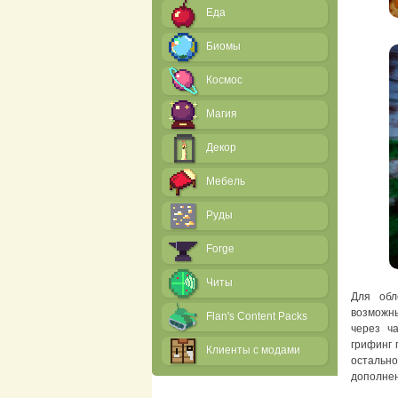
Еда
Биомы
Космос
Магия
Декор
Мебель
Руды
Forge
Читы
Для обл
возможн
Flan's Content Packs
через ч
грифинг 
Клиенты с модами
остальн
дополне