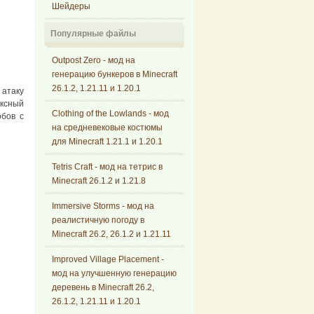
Шейдеры
Популярные файлы
Outpost Zero - мод на
генерацию бункеров в Minecraft
26.1.2, 1.21.11 и 1.20.1
 атаку
ексный
Clothing of the Lowlands - мод
обов с
на средневековые костюмы
для Minecraft 1.21.1 и 1.20.1
Tetris Craft - мод на тетрис в
Minecraft 26.1.2 и 1.21.8
Immersive Storms - мод на
реалистичную погоду в
Minecraft 26.2, 26.1.2 и 1.21.11
Improved Village Placement -
мод на улучшенную генерацию
деревень в Minecraft 26.2,
26.1.2, 1.21.11 и 1.20.1