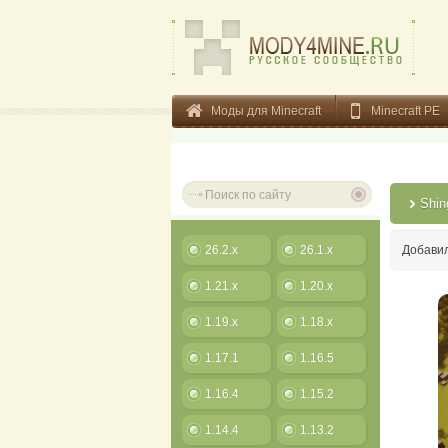
Моды для Minecraft
Minecraft PE
Shin
26.2.x
26.1.x
Добави
1.21.x
1.20.x
1.19.x
1.18.x
1.17.1
1.16.5
1.16.4
1.15.2
1.14.4
1.13.2