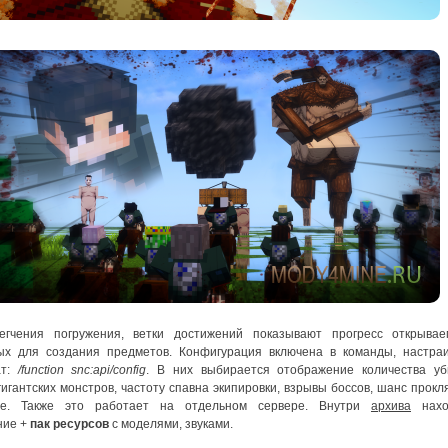
егчения погружения, ветки достижений показывают прогресс открывае
ых для создания предметов. Конфигурация включена в команды, настра
ат:
/function snc:api/config
. В них выбирается отображение количества уб
гигантских монстров, частоту спавна экипировки, взрывы боссов, шанс прокл
ое. Также это работает на отдельном сервере. Внутри
архива
нахо
ние +
пак ресурсов
с моделями, звуками.