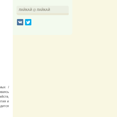
ЛАЙКАЙ @ ЛАЙКАЙ
мых /
иваясь
ийств,
ятия и
дится