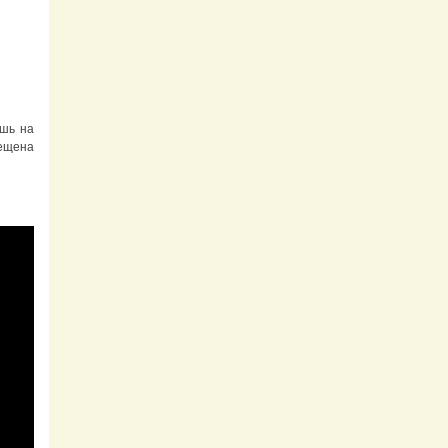
ишь на
мещена