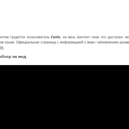
ектом трудится пользователь
Fanfo
, но весь контент пока что доступен л
ом языке. Официальная страница с информацией о вики / обновлениях раз
th
.
обзор на мод