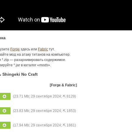
вка
рузите
Forge
здесь или
Fabric
тут.
айте мод на атаку титанов на компьютер.
 *.zip — разархивировать содержимое.
ируйте *.jar в каталог «
mods
».
 Shingeki No Craft
[Forge & Fabric]
1
(23.71 Mb; 29 сентября 2024; ⛏ 8129)
6
(23.83 Mb; 29 сентября 2024; ⛏ 1853)
2
(17.94 Mb; 29 сентября 2024; ⛏ 1861)