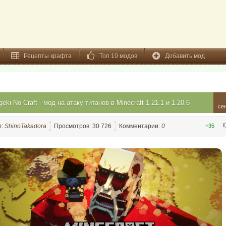
Рецепты крафта
Топ 10 модов
Добавить мод
geki No Craft - мод на атаку титанов в Minecraft 1.21.1 и 1.20.6
се
л:
ShinoTakadora
Просмотров: 30 726
Комментарии:
0
+35