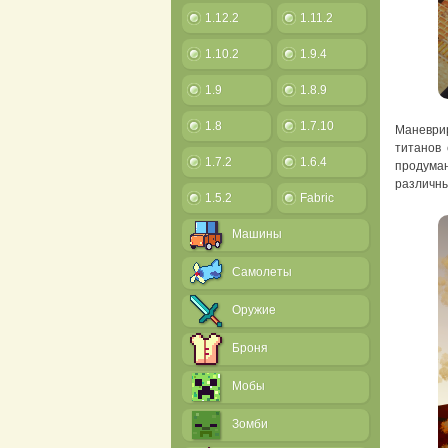
1.12.2
1.11.2
1.10.2
1.9.4
1.9
1.8.9
1.8
1.7.10
Маневрир
титанов
1.7.2
1.6.4
продуман
различны
1.5.2
Fabric
Машины
Самолеты
Оружие
Броня
Мобы
Зомби