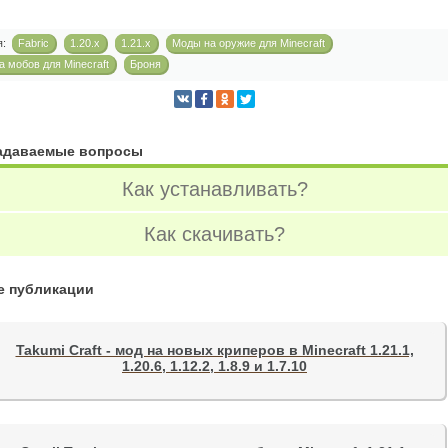
я:
Fabric
1.20.x
1.21.x
Моды на оружие для Minecraft
 мобов для Minecraft
Броня
задаваемые вопросы
Как устанавливать?
Как скачивать?
е публикации
Takumi Craft - мод на новых криперов в Minecraft 1.21.1,
1.20.6, 1.12.2, 1.8.9 и 1.7.10