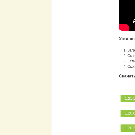
Устано
Заг
Скач
Если
Скоп
Скачать
1.21.
1.20.
1.20.