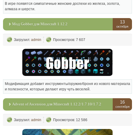
В игре появятся симпатичные женские доспехи из железа, золота,
алмаза и шерсти.
13
Мод Gobber для Minecraft 1.12.2
октября
Загрузил:
admin
Просмотров: 7 607
Модификация добавит инструменты/оружие/броня из нового материала
и полезности, которые делают игру чуть веселей.
16
Advent of Ascension для Minecraft 1.12.2/1.7.10/1.7.2
сентября
Загрузил:
admin
Просмотров: 12 586