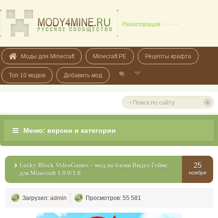
Регистрация
Моды для Minecraft
Minecraft PE
Рецепты крафта
Топ 10 модов
Добавить мод
25
Lucky Block VideoGames – мод на блоки Видео Геймс
для Minecraft 1.8.9/1.8
ноября
Загрузил:
admin
Просмотров: 55 581