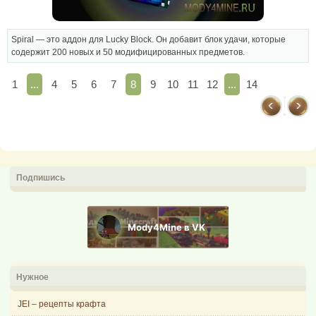
Spiral — это аддон для Lucky Block. Он добавит блок удачи, которые
содержит 200 новых и 50 модифицированных предметов.
1
...
4
5
6
7
8
9
10
11
12
...
14
Подпишись
Mody4Mine в VK
Нужное
JEI – рецепты крафта