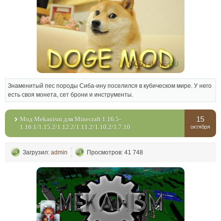
Знаменитый пес породы Сиба-ину поселился в кубическом мире. У него
есть своя монета, сет брони и инструменты.
15
Мод Mekanism для Minecraft 1.16.5-
1.16.1/1.15.2/1.12.2/1.11.2/1.10.2/1.7.10
октября
Загрузил:
admin
Просмотров: 41 748