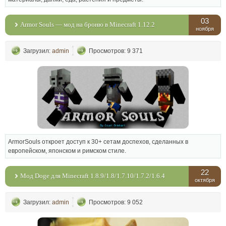
03
Armor Souls — мод на броню в Minecraft 1.12.2
ноября
Загрузил:
admin
Просмотров: 9 371
ArmorSouls откроет доступ к 30+ сетам доспехов, сделанных в
европейском, японском и римском стиле.
22
Мод Doge для Minecraft 1.8.9/1.8/1.7.10/1.7.2/1.6.4
октября
Загрузил:
admin
Просмотров: 9 052