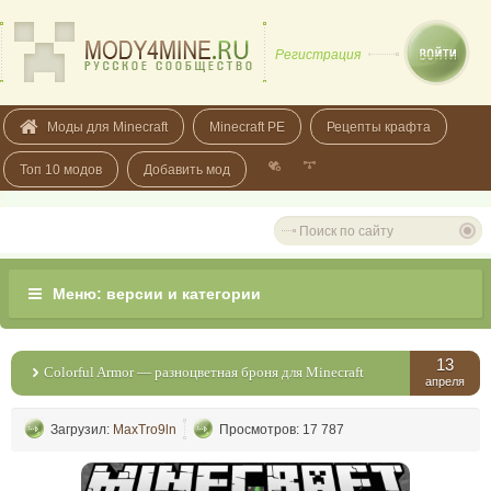
Регистрация
Моды для Minecraft
Minecraft PE
Рецепты крафта
Топ 10 модов
Добавить мод
13
Colorful Armor — разноцветная броня для Minecraft
апреля
Загрузил:
MaxTro9ln
Просмотров: 17 787