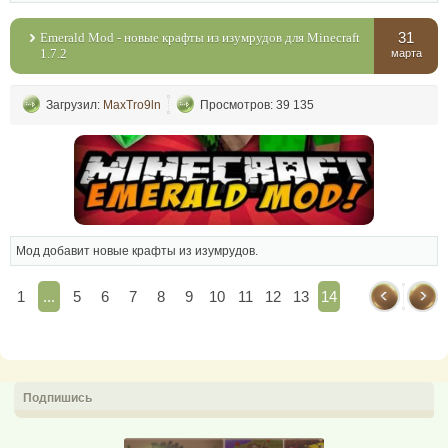
31
Emerald Mod - новые крафты из изумрудов для Minecraft
1.7.2
марта
Загрузил:
MaxTro9ln
Просмотров: 39 135
Мод добавит новые крафты из изумрудов.
1
...
5
6
7
8
9
10
11
12
13
14
Подпишись