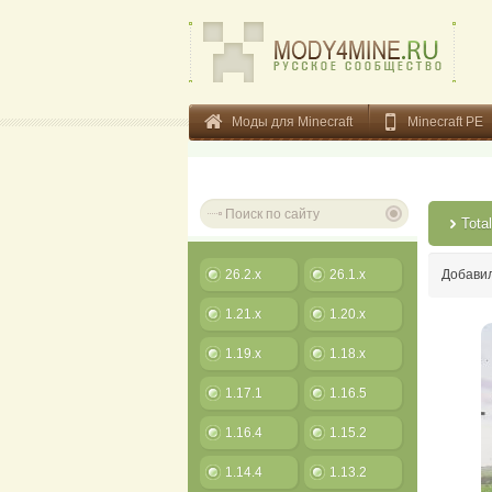
Моды для Minecraft
Minecraft PE
Tota
26.2.x
26.1.x
Добави
1.21.x
1.20.x
1.19.x
1.18.x
1.17.1
1.16.5
1.16.4
1.15.2
1.14.4
1.13.2