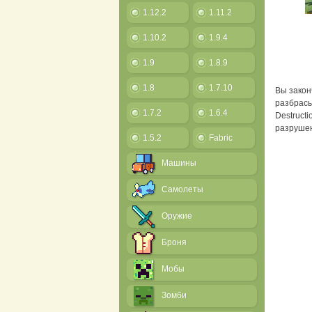
1.12.2
1.11.2
1.10.2
1.9.4
1.9
1.8.9
1.8
1.7.10
Вы закон
разбрасы
1.7.2
1.6.4
Destruc
разруше
1.5.2
Fabric
Машины
Самолеты
Оружие
Броня
Мобы
Зомби