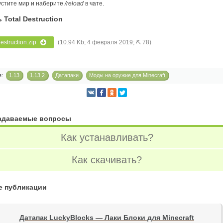
устите мир и наберите
/reload
в чате.
 Total Destruction
destruction.zip
(10.94 Kb; 4 февраля 2019; ⛏ 78)
я:
1.13
1.13.2
Датапаки
Моды на оружие для Minecraft
задаваемые вопросы
Как устанавливать?
Как скачивать?
е публикации
Датапак LuckyBlocks — Лаки Блоки для Minecraft