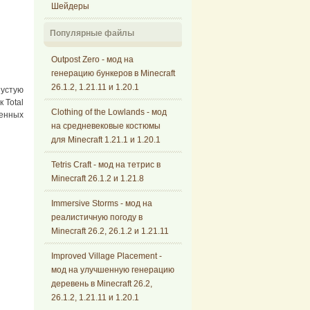
Шейдеры
Популярные файлы
Outpost Zero - мод на
генерацию бункеров в Minecraft
26.1.2, 1.21.11 и 1.20.1
пустую
 Total
Clothing of the Lowlands - мод
енных
на средневековые костюмы
для Minecraft 1.21.1 и 1.20.1
Tetris Craft - мод на тетрис в
Minecraft 26.1.2 и 1.21.8
Immersive Storms - мод на
реалистичную погоду в
Minecraft 26.2, 26.1.2 и 1.21.11
Improved Village Placement -
мод на улучшенную генерацию
деревень в Minecraft 26.2,
26.1.2, 1.21.11 и 1.20.1