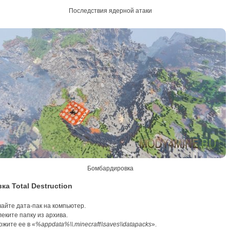
Последствия ядерной атаки
Бомбардировка
ка Total Destruction
айте дата-пак на компьютер.
еките папку из архива.
ожите ее в «
%appdata%\\.minecraft\\saves\\datapacks
».