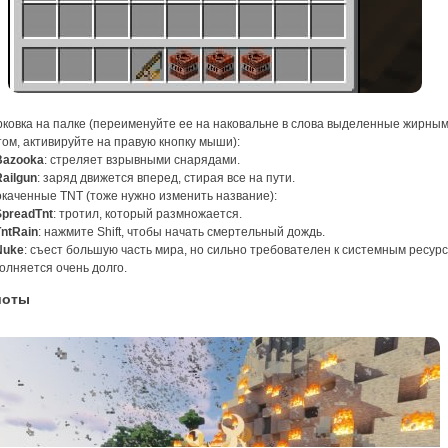
ковка на палке (переименуйте ее на наковальне в слова выделенные жирны
м, активируйте на правую кнопку мыши):
Bazooka
: стреляет взрывными снарядами.
Railgun
: заряд движется вперед, стирая все на пути.
каченные TNT (тоже нужно изменить название):
SpreadTnt
: тротил, который размножается.
TntRain
: нажмите Shift, чтобы начать смертельный дождь.
Nuke
: съест большую часть мира, но сильно требователен к системным ресур
олняется очень долго.
шоты