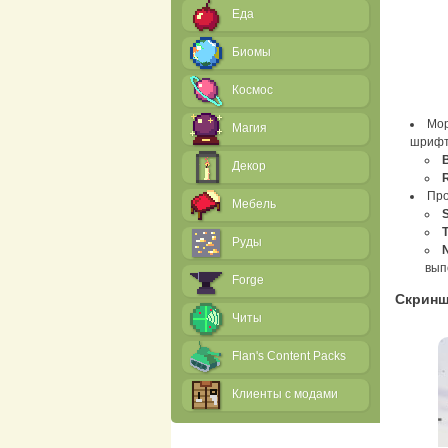
Еда
Биомы
Космос
Мор
Магия
шрифто
Декор
Про
Мебель
Руды
вып
Forge
Скрин
Читы
Flan's Content Packs
Клиенты с модами