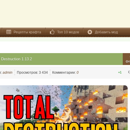
Рецепты крафта
Топ 10 модов
Добавить мод
l Destruction 1.13.2
фе
л:
admin
Просмотров: 3 434
Комментарии:
0
+1