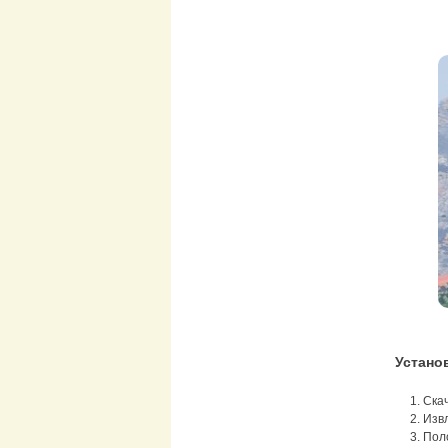
Установ
Скач
Извл
Пол