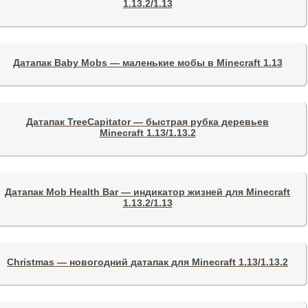
1.13.2/1.13
Датапак Baby Mobs — маленькие мобы в Minecraft 1.13
Датапак TreeCapitator — быстрая рубка деревьев
Minecraft 1.13/1.13.2
Датапак Mob Health Bar — индикатор жизней для Minecraft
1.13.2/1.13
Christmas — новогодний датапак для Minecraft 1.13/1.13.2