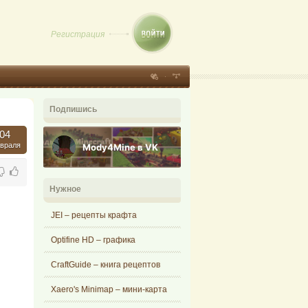
Регистрация
Подпишись
04
враля
Mody4Mine в VK
Нужное
JEI – рецепты крафта
Optifine HD – графика
CraftGuide – книга рецептов
Xaero's Minimap – мини-карта