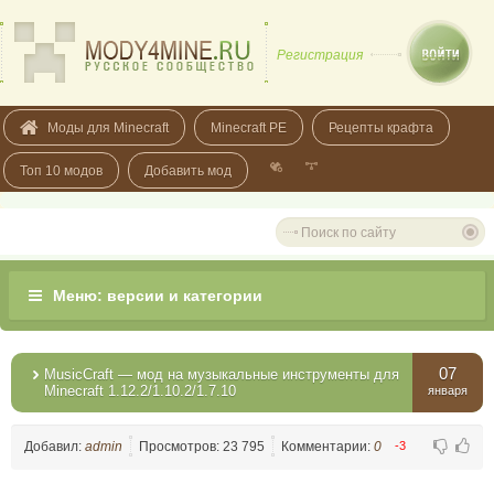
Регистрация
Моды для Minecraft
Minecraft PE
Рецепты крафта
Топ 10 модов
Добавить мод
07
MusicCraft — мод на музыкальные инструменты для
Minecraft 1.12.2/1.10.2/1.7.10
января
Добавил:
admin
Просмотров: 23 795
Комментарии:
0
-3