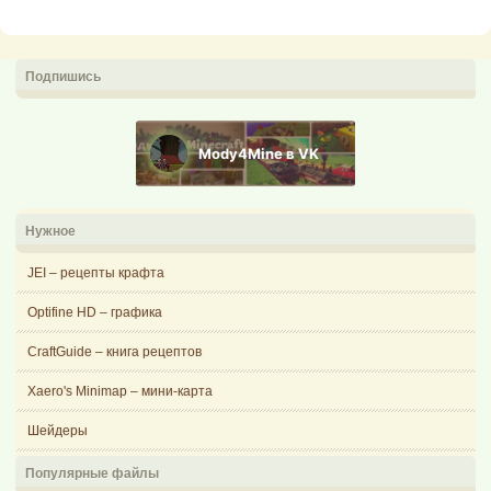
Подпишись
Mody4Mine в VK
Нужное
JEI – рецепты крафта
Optifine HD – графика
CraftGuide – книга рецептов
Xaero's Minimap – мини-карта
Шейдеры
Популярные файлы