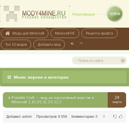
Регистрация
Моды для Minecraft
Minecraft PE
Рецепты крафта
Топ 10 модов
Добавить мод
24
Portable Craft — мод на портативный верстак в
Minecraft 1.10.2/1.11.2/1.12.2
марта
Добавил:
admin
Просмотров: 6 559
Комментарии:
0
0