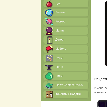
Еда
Биомы
Космос
Магия
Декор
Мебель
Руды
Forge
Читы
Рецепт
Flan's Content Packs
Имена са
всплыла 
Клиенты с модами