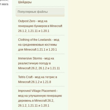
Шейдеры
л мага
Популярные файлы
Outpost Zero - мод на
генерацию бункеров в Minecraft
26.1.2, 1.21.11 и 1.20.1
Clothing of the Lowlands - мод
на средневековые костюмы
для Minecraft 1.21.1 и 1.20.1
Immersive Storms - мод на
реалистичную погоду в
Minecraft 26.2, 26.1.2 и 1.21.11
Tetris Craft - мод на тетрис в
Minecraft 26.1.2 и 1.21.8
Improved Village Placement -
мод на улучшенную генерацию
деревень в Minecraft 26.2,
26.1.2, 1.21.11 и 1.20.1