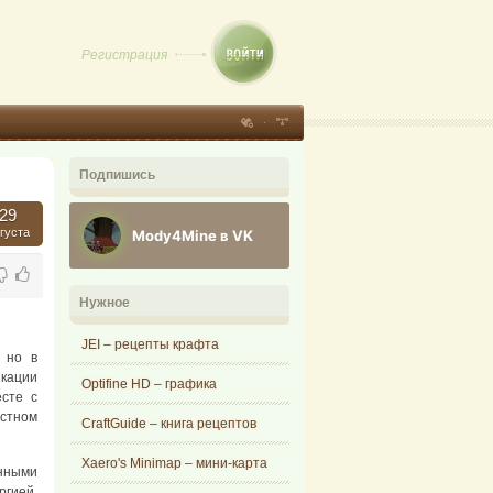
Регистрация
Подпишись
29
густа
Mody4Mine в VK
Нужное
JEI – рецепты крафта
 но в
икации
Optifine HD – графика
есте с
стном
CraftGuide – книга рецептов
Xaero's Minimap – мини-карта
енными
ргией,