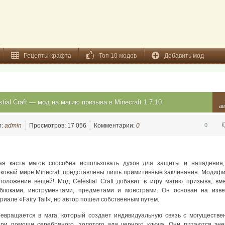
Рецепты крафта
Топ 10 модов
Добавить мод
stial Craft — мод на магию призыва в Minecraft 1.7.10
ав
л:
admin
Просмотров: 17 056
Комментарии:
0
0
ая каста магов способна использовать духов для защиты и нападения,
ковый мире Minecraft представлены лишь примитивные заклинания. Модиф
оложение вещей! Мод Celestial Craft добавит в игру магию призыва, вм
блоками, инструментами, предметами и монстрами. Он основан на изве
риале «Fairy Tail», но автор пошел собственным путем.
евращается в мага, который создает индивидуальную связь с могуществ
ри помощи серебряного, золотого или черного ключа. Они питаются эне