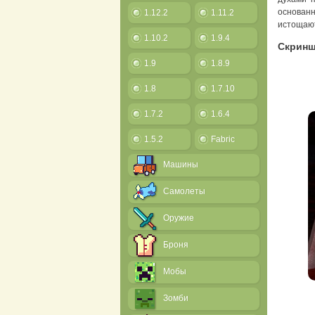
основанн
1.12.2
1.11.2
истощают
1.10.2
1.9.4
Скрин
1.9
1.8.9
1.8
1.7.10
1.7.2
1.6.4
1.5.2
Fabric
Машины
Самолеты
Оружие
Броня
Мобы
Зомби