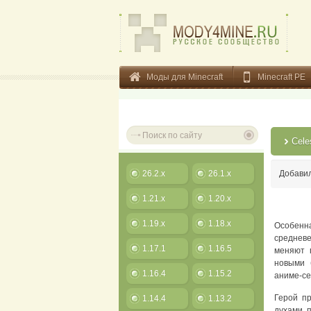
Моды для Minecraft
Minecraft PE
Cele
26.2.x
26.1.x
Добави
1.21.x
1.20.x
1.19.x
1.18.x
Особенн
средневе
1.17.1
1.16.5
меняют п
новыми 
1.16.4
1.15.2
аниме-се
Герой пр
1.14.4
1.13.2
духами п