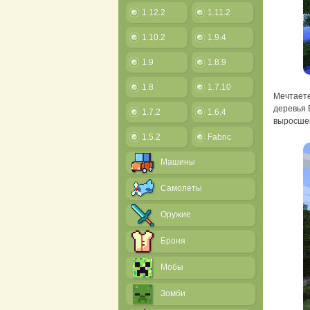
1.12.2
1.11.2
1.10.2
1.9.4
1.9
1.8.9
1.8
1.7.10
Мечтаете
деревья 
1.7.2
1.6.4
выросшей
1.5.2
Fabric
Машины
Самолеты
Оружие
Броня
Мобы
Зомби