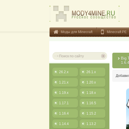
Моды для Minecraft
Minecraft PE
Big 
1.6.
26.2.x
26.1.x
Добави
1.21.x
1.20.x
1.19.x
1.18.x
1.17.1
1.16.5
1.16.4
1.15.2
1.14.4
1.13.2