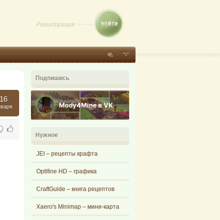
Регистрация
Подпишись
16
Mody4Mine в VK
нваря
Нужное
JEI – рецепты крафта
Optifine HD – графика
CraftGuide – книга рецептов
Xaero's Minimap – мини-карта