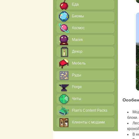
Еда
Биомы
Космос
Магия
Декор
Мебель
Руды
Forge
Читы
Особен
Flan's Content Packs
Мод
блоки.
Клиенты с модами
Лес
кроной
В н