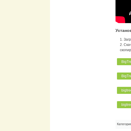
Устано
Заг
Скач
скопир
BigTr
BigTr
bigtre
bigtre
Категори