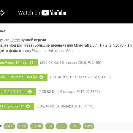
вка
рузите
Forge
нужной версии.
айте мод Big Trees (Большие деревья) для Minecraft 1.6.4, 1.7.2, 1.7.10 или 1.8
уйте файл в папку %appdata%/.minecraft/mods.
eesForge-164.zip
(890.47 Kb; 16 января 2016; ⛏ 1495)
ees-172b-forge1060.jar
(130.48 Kb; 16 января 2016; ⛏ 1133)
es-0.2-1.7.10.jar
(135.82 Kb; 16 января 2016; ⛏ 2395)
es-0.2-1.8.9.jar
(136.34 Kb; 16 января 2016; ⛏ 795)
я:
1.6.4
1.7.2
1.7.10
1.8
1.8.1
1.8.8
1.8.9