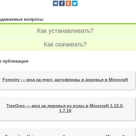
задаваемые вопросы
Как устанавливать?
Как скачивать?
е публикации
Forestry — мод на пчел, автофермы и деревья в Minecraft
TreeOres — мод на деревья из руды в Minecraft 1.12.2-
1.7.10