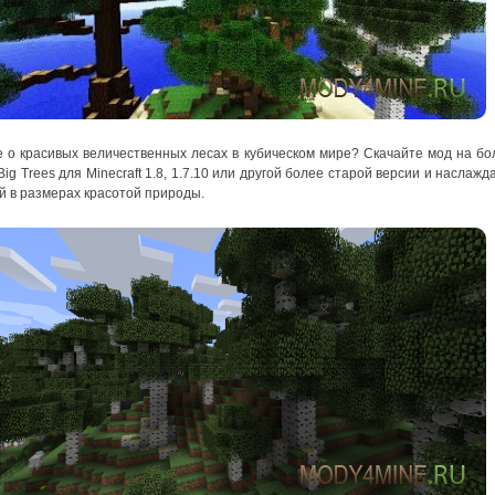
 о красивых величественных лесах в кубическом мире? Скачайте мод на б
Big Trees для Minecraft 1.8, 1.7.10 или другой более старой версии и наслажд
 в размерах красотой природы.