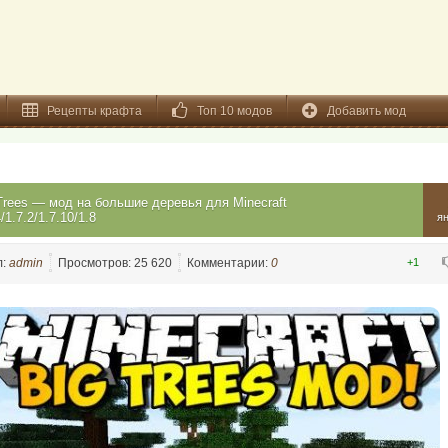
Рецепты крафта
Топ 10 модов
Добавить мод
Trees — мод на большие деревья для Minecraft
4/1.7.2/1.7.10/1.8
я
л:
admin
Просмотров: 25 620
Комментарии:
0
+1