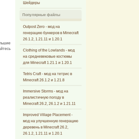
Шейдеры
Популярные файлы
Outpost Zero - мод на
генерацию бункеров в Minecraft
26.1.2, 1.21.11 и 1.20.1
ольшие
айтесь
Clothing of the Lowlands - мод
на средневековые костюмы
для Minecraft 1.21.1 и 1.20.1
Tetris Craft - мод на тетрис в
Minecraft 26.1.2 и 1.21.8
Immersive Storms - мод на
реалистичную погоду в
Minecraft 26.2, 26.1.2 и 1.21.11
Improved Village Placement -
мод на улучшенную генерацию
деревень в Minecraft 26.2,
26.1.2, 1.21.11 и 1.20.1