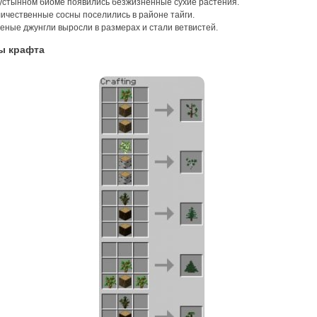
устынном биоме появились безжизненные сухие растения.
ичественные сосны поселились в районе тайги.
еные джунгли выросли в размерах и стали ветвистей.
ы крафта