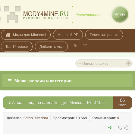
Регистрация
Моды для Minecraft
Minecraft PE
Рецепты крафта
Топ 10 модов
Добавить мод
06
Aircraft - мод на самолёты для Minecraft PE 0.10.5
июля
Добавил:
ShinoTakadora
Просмотров: 18 569
Комментарии:
0
+6