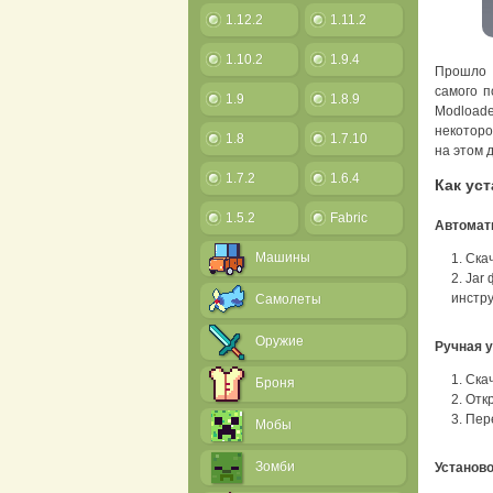
1.12.2
1.11.2
1.10.2
1.9.4
Прошло 
самого п
1.9
1.8.9
Modloade
некоторо
1.8
1.7.10
на этом 
1.7.2
1.6.4
Как ус
1.5.2
Fabric
Автомати
Машины
Скач
Jar 
инстру
Самолеты
Оружие
Ручная 
Скач
Броня
Отк
Пере
Мобы
Зомби
Установ