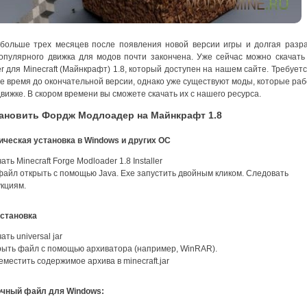
больше трех месяцев после появления новой версии игры и долгая разр
опулярного движка для модов почти закончена. Уже сейчас можно скачать
r для Minecraft (Майнкрафт) 1.8, который доступен на нашем сайте. Требует
е время до окончательной версии, однако уже существуют моды, которые ра
движке. В скором времени вы сможете скачать их с нашего ресурса.
тановить Фордж Модлоадер на Майнкрафт 1.8
ческая установка в Windows и других ОС
ать Minecraft Forge Modloader 1.8 Installer
файл открыть с помощью Java. Exe запустить двойным кликом. Следовать
кциям.
установка
ать universal jar
рыть файл с помощью архиватора (например, WinRAR).
местить содержимое архива в minecraft.jar
очный файл для Windows: