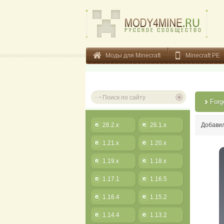
Моды для Minecraft
Minecraft PE
Forg
26.2.x
26.1.x
Добави
1.21.x
1.20.x
1.19.x
1.18.x
1.17.1
1.16.5
1.16.4
1.15.2
1.14.4
1.13.2