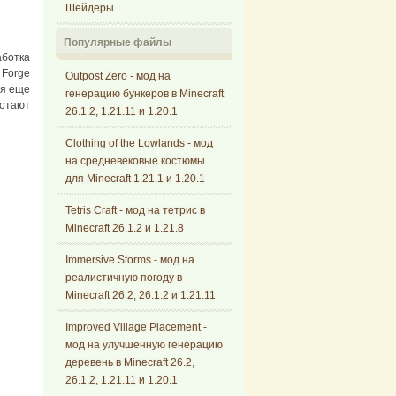
Шейдеры
Популярные файлы
аботка
 Forge
Outpost Zero - мод на
ся еще
генерацию бункеров в Minecraft
ботают
26.1.2, 1.21.11 и 1.20.1
Clothing of the Lowlands - мод
на средневековые костюмы
для Minecraft 1.21.1 и 1.20.1
Tetris Craft - мод на тетрис в
Minecraft 26.1.2 и 1.21.8
Immersive Storms - мод на
реалистичную погоду в
Minecraft 26.2, 26.1.2 и 1.21.11
Improved Village Placement -
мод на улучшенную генерацию
деревень в Minecraft 26.2,
26.1.2, 1.21.11 и 1.20.1