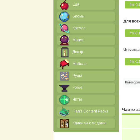
Еда
fml-1.
Биомы
Для все
Космос
fml-1.
Магия
Universa
Декор
fml-1.
Мебель
Руды
Категори
Forge
Читы
Часто 
Flan's Content Packs
Клиенты с модами