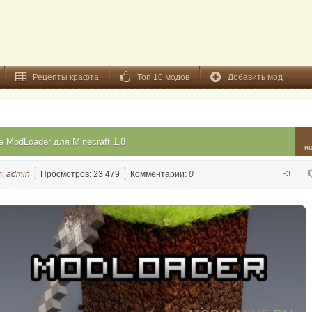
Рецепты крафта
Топ 10 модов
Добавить мод
e ModLoader для Minecraft 1.8
н
л:
admin
Просмотров: 23 479
Комментарии:
0
-3