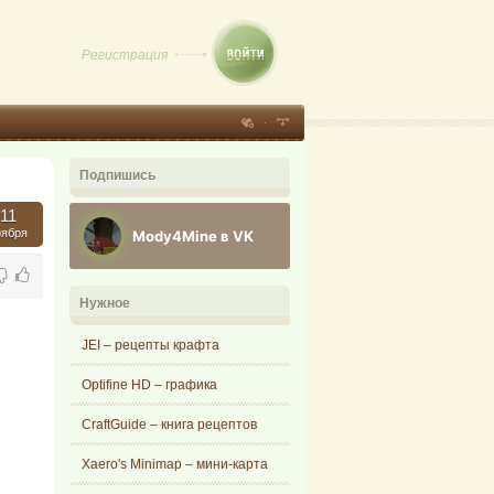
Регистрация
Подпишись
11
оября
Mody4Mine в VK
Нужное
JEI – рецепты крафта
Optifine HD – графика
CraftGuide – книга рецептов
Xaero's Minimap – мини-карта