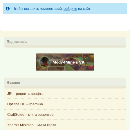
Чтобы оставить комментарий,
войдите
на сайт.
Подпишись
Mody4Mine в VK
Нужное
JEI – рецепты крафта
Optifine HD – графика
CraftGuide – книга рецептов
Xaero's Minimap – мини-карта