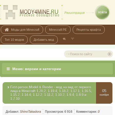
Регистрация
Моды для Minecraft
Minecraft PE
Рецепты крафта
Топ 10 модов
Добавить мод
First-person Model & Render - мод на вид от первого
05
лица в Minecraft 1.20.2, 1.19.4, 1.18.2, 1.17.1, 1.16.5,
1.15.2, 1.14.4, 1.12.2, 1.11.2, 1.10.2, 1.9.4, 1.8.9 и
ноября
1.7.10
Добавил:
ShinoTakadora
Просмотров: 6 916
Комментарии:
0