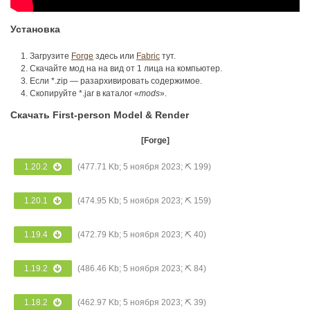
Установка
Загрузите
Forge
здесь или
Fabric
тут.
Скачайте мод на на вид от 1 лица на компьютер.
Если *.zip — разархивировать содержимое.
Скопируйте *.jar в каталог «
mods
».
Скачать First-person Model & Render
[Forge]
1.20.2
(477.71 Kb; 5 ноября 2023; ⛏ 199)
1.20.1
(474.95 Kb; 5 ноября 2023; ⛏ 159)
1.19.4
(472.79 Kb; 5 ноября 2023; ⛏ 40)
1.19.2
(486.46 Kb; 5 ноября 2023; ⛏ 84)
1.18.2
(462.97 Kb; 5 ноября 2023; ⛏ 39)