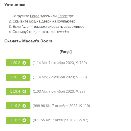
Установка
Загрузите
Forge
здесь или
Fabric
тут.
Скачайте мод на двери на компьютер.
Если *.zip — разархивировать содержимое.
Скопируйте *.jar в каталог «
mods
».
Скачать Macaw’s Doors
[Forge]
1.20.2
(1.14 Mb; 7 октября 2023; ⛏ 789)
1.20.1
(1.14 Mb; 7 октября 2023; ⛏ 388)
1.19.4
(1.03 Mb; 7 октября 2023; ⛏ 89)
1.19.2
(999.96 Kb; 7 октября 2023; ⛏ 119)
1.18.2
(971.55 Kb; 7 октября 2023; ⛏ 97)