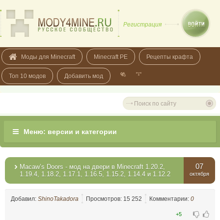
Регистрация
Моды для Minecraft
Minecraft PE
Рецепты крафта
Топ 10 модов
Добавить мод
07
Macaw’s Doors - мод на двери в Minecraft 1.20.2,
1.19.4, 1.18.2, 1.17.1, 1.16.5, 1.15.2, 1.14.4 и 1.12.2
октября
Добавил:
ShinoTakadora
Просмотров: 15 252
Комментарии:
0
+5