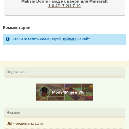
Malisis Doors - мод на двери для Minecraft
1.6.4/1.7.2/1.7.10
Комментарии
Чтобы оставить комментарий,
войдите
на сайт.
Подпишись
Mody4Mine в VK
Нужное
JEI – рецепты крафта