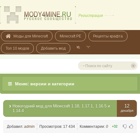
Регистрация
Моды для Minecraft
Minecraft PE
Рецепты крафта
Топ 10 модов
Добавить мод
12
Новогодний мод для Minecraft 1.18, 1.17.1, 1.16.5 и
1.14.4
декабря
Добавил:
admin
Просмотров: 17 434
Комментарии:
0
+32