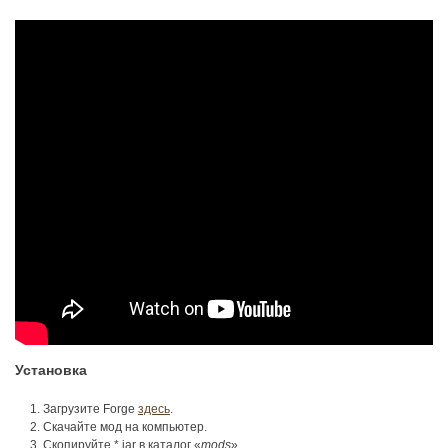
Установка
Загрузите Forge
здесь
.
Скачайте мод на компьютер.
Скопируйте *.jar в каталог «
mods
».