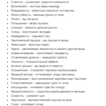
Слепота – ослепляет существ поблизости.
Bonemealer – костная мука повсюду.
Рождаемость – животные приносят потомство.
Огнестойкость – меньше урона от огня.
Полет – вы летаете.
Полыхание – мобы пылают.
Спешка – скорость добычи растет.
Голод – опустошает желудки.
Невидимость – скрывает вас.
Увеличенный прыжок – вы прыгаете выше.
Левитация – монстры парят.
Удача – увеличивает вероятность выбить крутую вещь.
Намагничивание – притягивает предметы.
Утомляемая добыча – замедляет работу.
Тошнота – отрицательный эффект.
Ночное зрение – вы видите в темноте.
Отравление – отравляет игроков и мобов рядом.
Мощный взгляд – отталкивает, когда смотришь.
Регенерация – восстановление здоровья идет быстрее.
Сопротивление – уменьшает урон от атак.
Насыщение – понижает чувство голода.
Медлительность – существа рядом двигаются меньше.
Скорость – ускоряет шаг.
Step Assist – автоматический подъем на блок.
Сила – усиливает атаку.