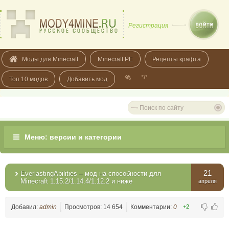
Регистрация
Моды для Minecraft
Minecraft PE
Рецепты крафта
Топ 10 модов
Добавить мод
21
EverlastingAbilities – мод на способности для
Minecraft 1.15.2/1.14.4/1.12.2 и ниже
апреля
Добавил:
admin
Просмотров: 14 654
Комментарии:
0
+2