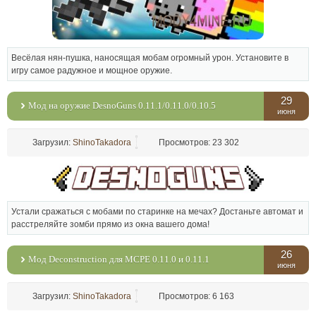
Весёлая нян-пушка, наносящая мобам огромный урон. Установите в
игру самое радужное и мощное оружие.
29
Мод на оружие DesnoGuns 0.11.1/0.11.0/0.10.5
июня
Загрузил:
ShinoTakadora
Просмотров: 23 302
Устали сражаться с мобами по старинке на мечах? Достаньте автомат и
расстреляйте зомби прямо из окна вашего дома!
26
Мод Deconstruction для MСPE 0.11.0 и 0.11.1
июня
Загрузил:
ShinoTakadora
Просмотров: 6 163