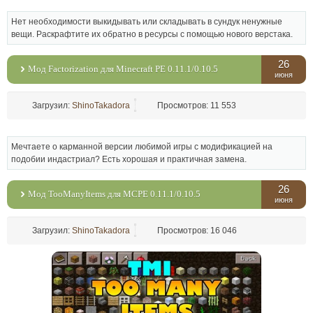
Нет необходимости выкидывать или складывать в сундук ненужные
вещи. Раскрафтите их обратно в ресурсы с помощью нового верстака.
26
Мод Factorization для Minecraft PE 0.11.1/0.10.5
июня
Загрузил:
ShinoTakadora
Просмотров: 11 553
Мечтаете о карманной версии любимой игры с модификацией на
подобии индастриал? Есть хорошая и практичная замена.
26
Мод TooManyItems для MСPE 0.11.1/0.10.5
июня
Загрузил:
ShinoTakadora
Просмотров: 16 046