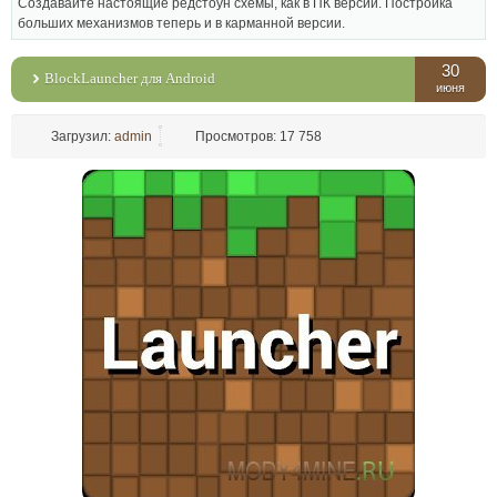
Создавайте настоящие редстоун схемы, как в ПК версии. Постройка
больших механизмов теперь и в карманной версии.
30
BlockLauncher для Android
июня
Загрузил:
admin
Просмотров: 17 758