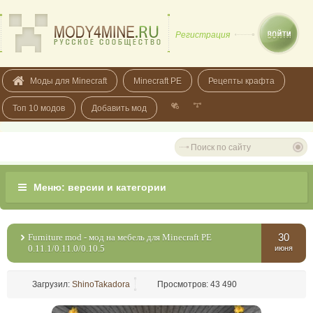
Регистрация
Моды для Minecraft
Minecraft PE
Рецепты крафта
Топ 10 модов
Добавить мод
30
Furniture mod - мод на мебель для Minecraft PE
0.11.1/0.11.0/0.10.5
июня
Загрузил:
ShinoTakadora
Просмотров: 43 490