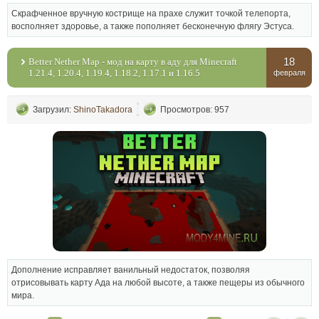
Скрафченное вручную кострище на прахе служит точкой телепорта,
восполняет здоровье, а также пополняет бесконечную флягу Эстуса.
18
Better Nether Map - мод на карту в аду для Minecraft
1.21.4, 1.20.4, 1.19.4, 1.18.2, 1.17.1 и 1.16.5
февраля
Загрузил:
ShinoTakadora
Просмотров: 957
Дополнение исправляет ванильный недостаток, позволяя
отрисовывать карту Ада на любой высоте, а также пещеры из обычного
мира.