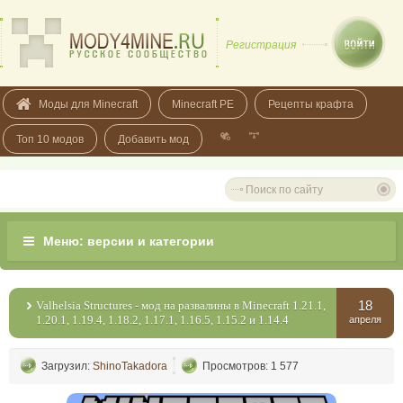
Регистрация
Моды для Minecraft
Minecraft PE
Рецепты крафта
Топ 10 модов
Добавить мод
18
Valhelsia Structures - мод на развалины в Minecraft 1.21.1,
1.20.1, 1.19.4, 1.18.2, 1.17.1, 1.16.5, 1.15.2 и 1.14.4
апреля
Загрузил:
ShinoTakadora
Просмотров: 1 577