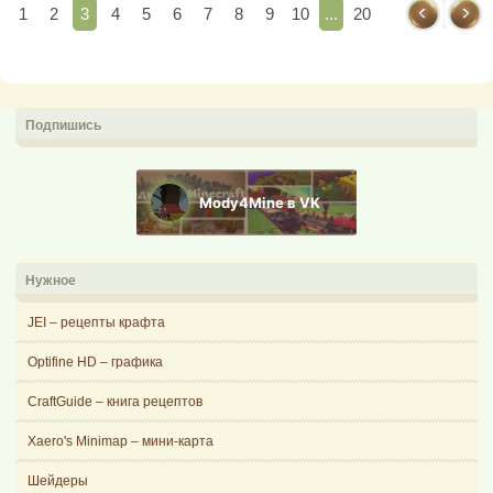
1
2
3
4
5
6
7
8
9
10
...
20
Подпишись
Mody4Mine в VK
Нужное
JEI – рецепты крафта
Optifine HD – графика
CraftGuide – книга рецептов
Xaero's Minimap – мини-карта
Шейдеры