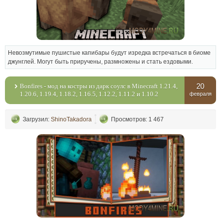
Невозмутимые пушистые капибары будут изредка встречаться в биоме
джунглей. Могут быть приручены, размножены и стать ездовыми.
20
Bonfires - мод на костры из дарк соулс в Minecraft 1.21.4,
1.20.6, 1.19.4, 1.18.2, 1.16.5, 1.12.2, 1.11.2 и 1.10.2
февраля
Загрузил:
ShinoTakadora
Просмотров: 1 467