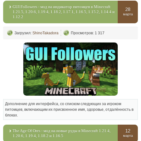
GUI Followers - мод на индикатор питомцев в Minecraft
28
1.21.5, 1.20.6, 1.19.4, 1.18.2, 1.17.1, 1.16.5, 1.15.2, 1.14.4 и
марта
1.12.2
Загрузил:
ShinoTakadora
Просмотров: 1 317
Дополнение для интерфейса, со списком следующих за игроком
питомцев, включающим их присвоенное имя, здоровье, отдалённость в
блоках.
12
The Age Of Ores - мод на новые руды в Minecraft 1.21.4,
1.20.6, 1.19.4, 1.18.2 и 1.16.5
марта