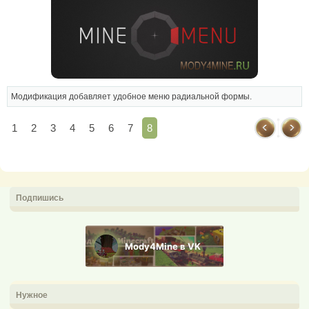
Модификация добавляет удобное меню радиальной формы.
1
2
3
4
5
6
7
8
Подпишись
Mody4Mine в VK
Нужное