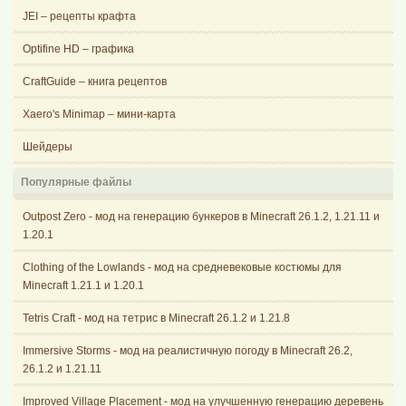
JEI – рецепты крафта
Optifine HD – графика
CraftGuide – книга рецептов
Xaero's Minimap – мини-карта
Шейдеры
Популярные файлы
Outpost Zero - мод на генерацию бункеров в Minecraft 26.1.2, 1.21.11 и
1.20.1
Clothing of the Lowlands - мод на средневековые костюмы для
Minecraft 1.21.1 и 1.20.1
Tetris Craft - мод на тетрис в Minecraft 26.1.2 и 1.21.8
Immersive Storms - мод на реалистичную погоду в Minecraft 26.2,
26.1.2 и 1.21.11
Improved Village Placement - мод на улучшенную генерацию деревень