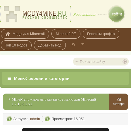
Регистрация
Моды для Minecraft
Minecraft PE
Рецепты крафта
Топ 10 модов
Добавить мод
28
MineMenu - мод на радиальное меню для Minecraft
1.7.10-1.15.1
октября
Загрузил:
admin
Просмотров: 16 051