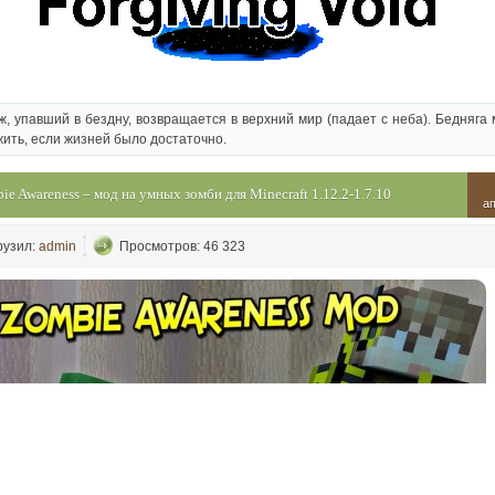
, упавший в бездну, возвращается в верхний мир (падает с неба). Бедняга
ить, если жизней было достаточно.
ie Awareness – мод на умных зомби для Minecraft 1.12.2-1.7.10
а
рузил:
admin
Просмотров: 46 323