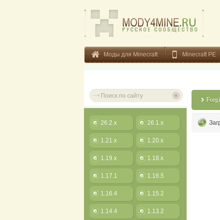
Моды для Minecraft
Minecraft PE
Forg
26.2.x
26.1.x
Заг
1.21.x
1.20.x
1.19.x
1.18.x
1.17.1
1.16.5
1.16.4
1.15.2
1.14.4
1.13.2