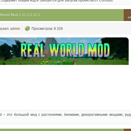
 содержит общий код и требуется для запуска проектов от Corosus.
 World Mod 1.12.2/1.11.2
а
рузил:
admin
Просмотров: 8 326
ld – это большой мод с растениями, биомами, декоративными вещами, ру