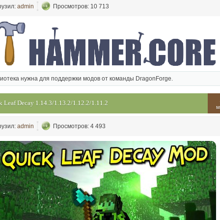
рузил:
admin
Просмотров: 10 713
иотека нужна для поддержки модов от команды DragonForge.
k Leaf Decay 1.14.3/1.13.2/1.12.2/1.11.2
м
рузил:
admin
Просмотров: 4 493