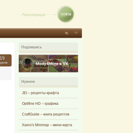
Регистрация
Подпишись
19
преля
Mody4Mine в VK
Нужное
JEI – рецепты крафта
Optifine HD – графика
CraftGuide – книга рецептов
Xaero's Minimap – мини-карта