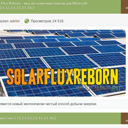
r Flux Reborn – мод на солнечные панели для Minecraft
2/1.12.2/1.11.2/1.10.2
м
рузил:
admin
Просмотров: 24 518
оявится новый экологически чистый способ добычи энергии.
er Core 1.13.2/1.12.2/1.11.2/1.10.2
м