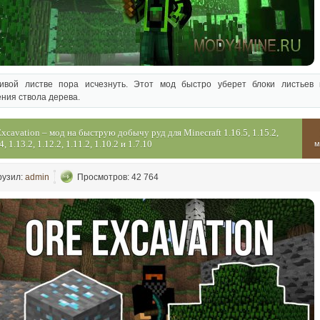
ивой листве пора исчезнуть. Этот мод быстро уберет блоки листьев 
ния ствола дерева.
Excavation – мод на быструю добычу руд для Minecraft 1.16.5, 1.15.2,
4, 1.13.2, 1.12.2, 1.11.2, 1.10.2 и 1.7.10
м
рузил:
admin
Просмотров: 42 764