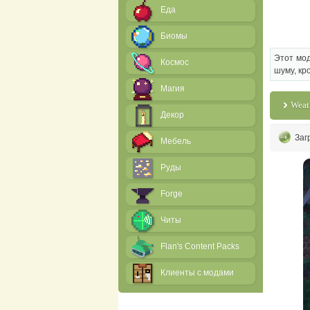
Еда
Биомы
Этот мод
Космос
шуму, кр
Магия
Weat
Декор
Заг
Мебель
Руды
Forge
Читы
Flan's Content Packs
Клиенты с модами