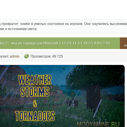
 превратит зомби в умелых охотников на игроков. Они научились выслежив
ови и источникам света.
her 2 – мод на торнадо для Minecraft 1.12.2/1.11.1/1.10.2/1.8.9/1.7.10
а
рузил:
admin
Просмотров: 49 725