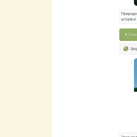
Природны
шторм и 
CoroU
Заг