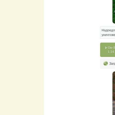
Надоедл
уничтоже
Ore 
1.14.
Заг