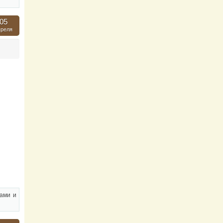
05
преля
дами и