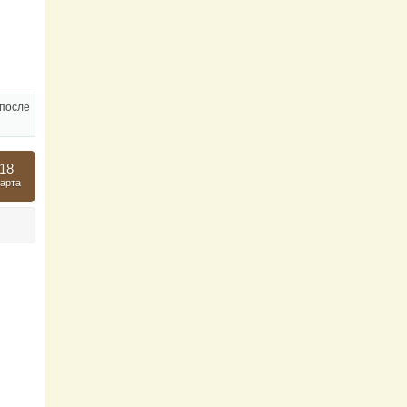
после
18
арта