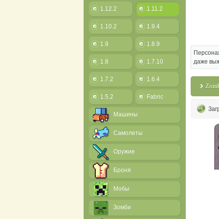
1.12.2
1.11.2
1.10.2
1.9.4
1.9
1.8.9
Персонаж
1.8
1.7.10
даже выж
1.7.2
1.6.4
Zomb
1.5.2
Fabric
Заг
Машины
Самолеты
Оружие
Броня
Мобы
Зомби