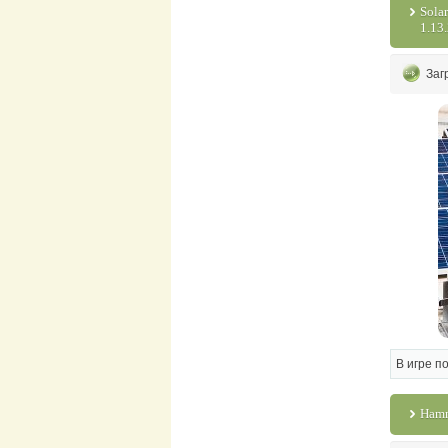
Sola
1.13.
Заг
В игре п
Hamm