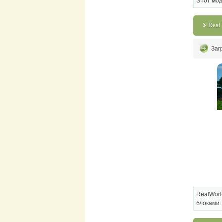
Этот мод
Real
Заг
RealWor
блоками.