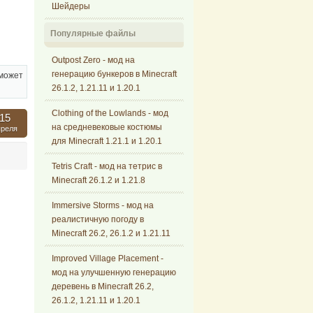
Шейдеры
Популярные файлы
Outpost Zero - мод на
генерацию бункеров в Minecraft
 может
26.1.2, 1.21.11 и 1.20.1
Clothing of the Lowlands - мод
15
на средневековые костюмы
преля
для Minecraft 1.21.1 и 1.20.1
Tetris Craft - мод на тетрис в
Minecraft 26.1.2 и 1.21.8
Immersive Storms - мод на
реалистичную погоду в
Minecraft 26.2, 26.1.2 и 1.21.11
Improved Village Placement -
мод на улучшенную генерацию
деревень в Minecraft 26.2,
26.1.2, 1.21.11 и 1.20.1