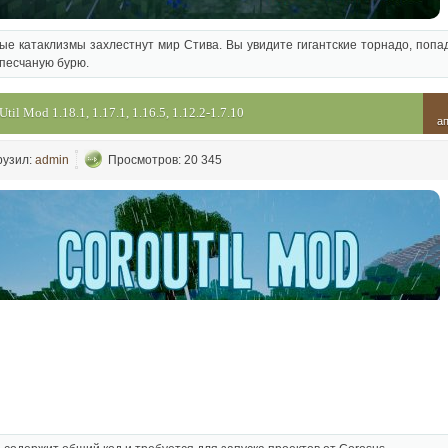
е катаклизмы захлестнут мир Стива. Вы увидите гигантские торнадо, попа
песчаную бурю.
til Mod 1.18.1, 1.17.1, 1.16.5, 1.12.2-1.7.10
а
рузил:
admin
Просмотров: 20 345