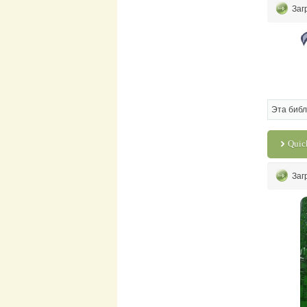
Заг
Эта библ
Quic
Заг