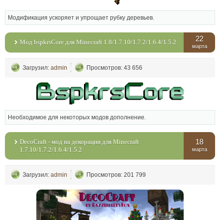
Модификация ускоряет и упрощает рубку деревьев.
22
Мод bspkrsCore для Minecraft 1.8/1.7.10/1.7.2/1.6.4/1.5.2
марта
Загрузил:
admin
Просмотров: 43 656
Необходимое для некоторых модов дополнение.
18
DecoCraft - мод на декорации для Minecraft
1.7.10/1.7.2/1.6.4/1.5.2
марта
Загрузил:
admin
Просмотров: 201 799