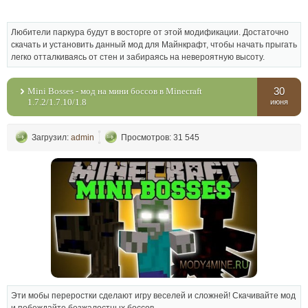
Любители паркура будут в восторге от этой модификации. Достаточно
скачать и установить данный мод для Майнкрафт, чтобы начать прыгать
легко отталкиваясь от стен и забираясь на невероятную высоту.
30
Mini Bosses - мод на мини боссов в Minecraft
1.7.2/1.7.10/1.8
июня
Загрузил:
admin
Просмотров: 31 545
Эти мобы переростки сделают игру веселей и сложней! Скачивайте мод
и побеждайте безжалостных боссов.