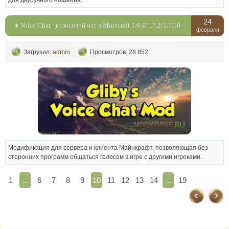
для двуручного ношения.
24
Voice Chat - голосовой чат в Minecraft 1.6.4/1.7.2/1.7.10
февраля
Загрузил:
admin
Просмотров: 28 852
Модификация для сервера и клиента Майнкрафт, позволяющая без
сторонних программ общаться голосом в игре с другими игроками.
1
...
6
7
8
9
10
11
12
13
14
...
19