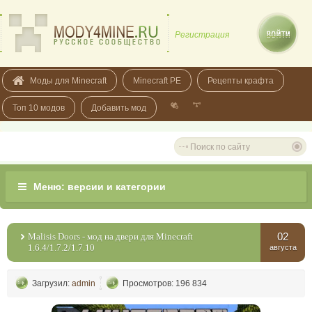
Регистрация
Моды для Minecraft
Minecraft PE
Рецепты крафта
Топ 10 модов
Добавить мод
02
Malisis Doors - мод на двери для Minecraft
1.6.4/1.7.2/1.7.10
августа
Загрузил:
admin
Просмотров: 196 834